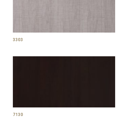
3303
7130