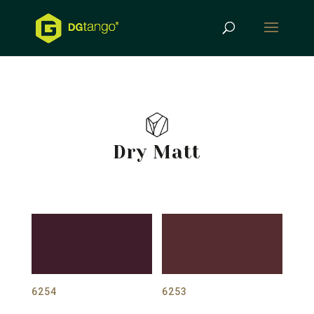
Products
search
Dry Matt
6254
6253