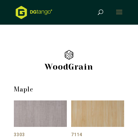
Products
search
WoodGrain
Maple
3303
7114